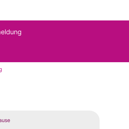
eldung
g
ause