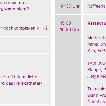
nn braucht es
14:30 Uhr
Kaffeepa
g, wann nicht?
Strukt
15:00 -
er hochkomplexen KHK?
16:30 Uhr
Moderati
Panel:
St
Kim, Edi
TAVI 2026
Klappe, P
Helge Mö
ie trifft Künstliche
wird das Herzkatheter-
Trikuspi
wann Pro
Christian