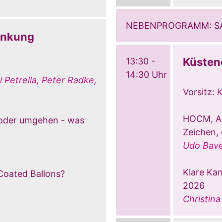
NEBENPROGRAMM: S
ankung
Küsten
13:30 -
14:30 Uhr
i Petrella, Peter Radke,
Vorsitz:
K
HOCM, Am
oder umgehen - was
Zeichen,
Udo Bav
Klare Kan
Coated Ballons?
2026
Christin