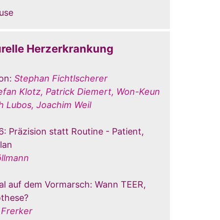
use
urelle Herzerkrankung
on:
Stephan Fichtlscherer
efan Klotz, Patrick Diemert, Won-Keun
th Lubos, Joachim Weil
: Präzision statt Routine - Patient,
lan
llmann
dal auf dem Vormarsch: Wann TEER,
these?
 Frerker