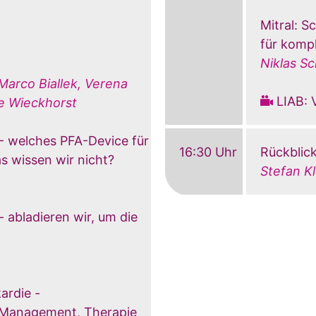
Mitral: S
für komp
Niklas S
 Marco Biallek, Verena
LIAB: 
ne Wieckhorst
 - welches PFA-Device für
16:30 Uhr
Rückblic
s wissen wir nicht?
Stefan Kl
abladieren wir, um die
ardie -
, Management, Therapie