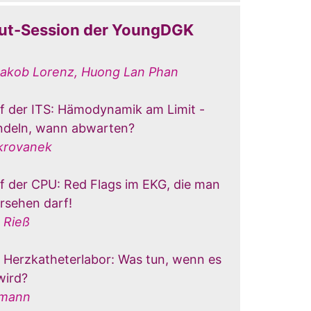
ut-Session der YoungDGK
akob Lorenz, Huong Lan Phan
uf der ITS: Hämodynamik am Limit -
deln, wann abwarten?
krovanek
uf der CPU: Red Flags im EKG, die man
rsehen darf!
 Rieß
m Herzkatheterlabor: Was tun, wenn es
wird?
fmann