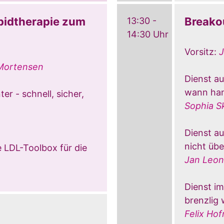
pidtherapie zum
Breako
13:30 -
14:30 Uhr
Vorsitz:
J
 Mortensen
Dienst a
wann han
ter - schnell, sicher,
Sophia S
Dienst a
nicht übe
ie LDL-Toolbox für die
Jan Leon
Dienst i
brenzlig 
Felix Ho