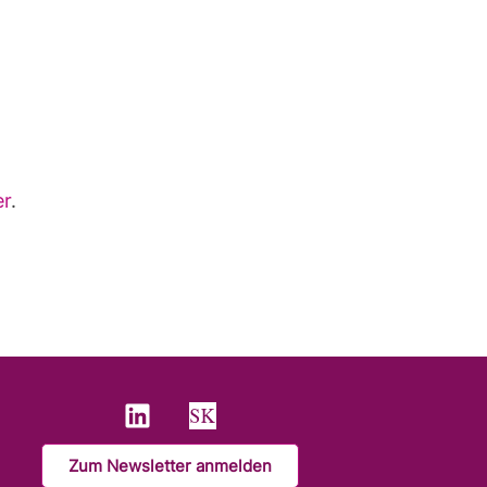
er
.
L
i
n
Zum Newsletter anmelden
k