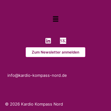
Menü
L
i
n
Zum Newsletter anmelden
k
e
d
i
info@kardio-kompass-nord.de
n
© 2026 Kardio Kompass Nord